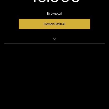
10.
10.000
Bir ay geçerli
Hemen Satın Al
Bilardo Dersleri
APEX RATIONAL bıllıards